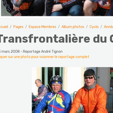
cueil
Pages
Espace Membres
Album photos
Cyclo
Anné
Transfrontalière du 
 mars 2008 - Reportage André Tignon
iquer sur une photo pour visionner le reportage complet