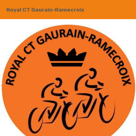
Royal CT Gaurain-Ramecroix