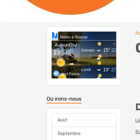
Ac
Où irons-nous
Août
Li
S
Septembre