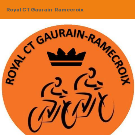
Royal CT Gaurain-Ramecroix